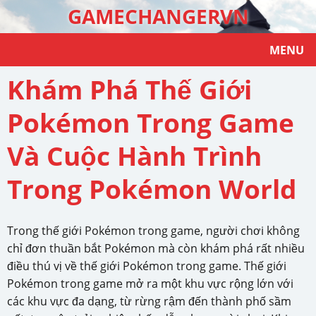
GAMECHANGERVN
MENU
Khám Phá Thế Giới
Pokémon Trong Game
Và Cuộc Hành Trình
Trong Pokémon World
Trong thế giới Pokémon trong game, người chơi không
chỉ đơn thuần bắt Pokémon mà còn khám phá rất nhiều
điều thú vị về thế giới Pokémon trong game. Thế giới
Pokémon trong game mở ra một khu vực rộng lớn với
các khu vực đa dạng, từ rừng rậm đến thành phố sầm