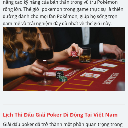
nâng cao kỹ năng của bản thân trong vũ trụ Pokémon
rộng lớn. Thế giới pokemon trong game thực sự là thiên
đường dành cho mọi fan Pokémon, giúp họ sống trọn
đam mê và trải nghiệm đầy đủ nhất về thế giới này.
Lịch Thi Đấu Giải Poker Di Động Tại Việt Nam
Giải đấu poker đã trở thành một phần quan trọng trong