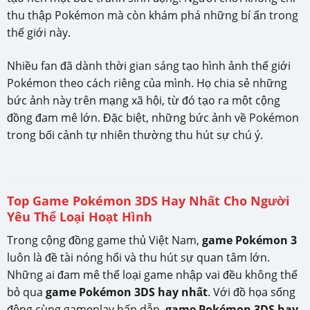
thu thập Pokémon mà còn khám phá những bí ẩn trong
thế giới này.
Nhiều fan đã dành thời gian sáng tạo hình ảnh thế giới
Pokémon theo cách riêng của mình. Họ chia sẻ những
bức ảnh này trên mạng xã hội, từ đó tạo ra một cộng
đồng đam mê lớn. Đặc biệt, những bức ảnh về Pokémon
trong bối cảnh tự nhiên thường thu hút sự chú ý.
Top Game Pokémon 3DS Hay Nhất Cho Người
Yêu Thể Loại Hoạt Hình
Trong cộng đồng game thủ Việt Nam,
game Pokémon 3
luôn là đề tài nóng hổi và thu hút sự quan tâm lớn.
Những ai đam mê thể loại game nhập vai đều không thể
bỏ qua
game Pokémon 3DS hay nhất
. Với đồ họa sống
động cùng gameplay hấp dẫn,
game Pokémon 3DS hay