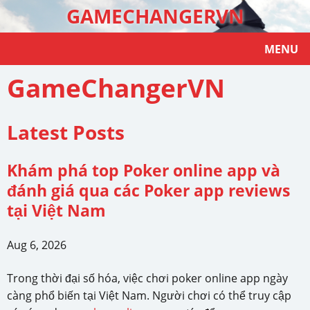
GAMECHANGERVN
MENU
GameChangerVN
Latest Posts
Khám phá top Poker online app và
đánh giá qua các Poker app reviews
tại Việt Nam
Aug 6, 2026
Trong thời đại số hóa, việc chơi poker online app ngày
càng phổ biến tại Việt Nam. Người chơi có thể truy cập